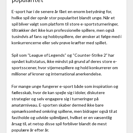
E-sport har i de senere år fået en enorm betydning for,
hvilke spil der opnår stor popularitet blandt unge. Når et
spil bliver valgt som platform til store e-sportsturneringer,
tiltrækker det ikke kun professionelle spillere, men også
tusindvis af fans og hobbyspillere, der ønsker at følge med i
konkurrencerne eller selv prøve kræfter med spillet.
Spil som “League of Legends” og “Counter-Strike 2” har
opnået kultstatus, ikke mindst på grund af deres store e-
sportsscener, hvor stjernespillere og hold konkurrerer om
millioner af kroner og international anerkendelse.
For mange unge fungerer e-sport både som inspiration og
fællesskab, hvor de kan spejle sig i idoler, diskutere
strategier og selv engagere sig i turneringer på
amatørniveau. E-sporten skaber dermed ikke bare
opmærksomhed omkring spillene, men bidrager også til at
fastholde og udvide spilmiljøet, hvilket er en væsentlig
årsag til, at netop disse spil forbliver blandt de mest
populære år efter år.