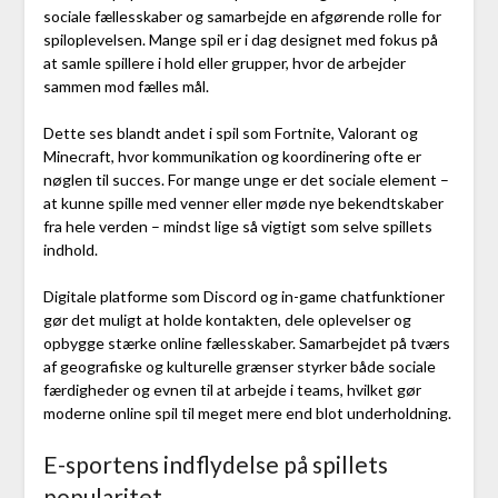
sociale fællesskaber og samarbejde en afgørende rolle for
spiloplevelsen. Mange spil er i dag designet med fokus på
at samle spillere i hold eller grupper, hvor de arbejder
sammen mod fælles mål.
Dette ses blandt andet i spil som Fortnite, Valorant og
Minecraft, hvor kommunikation og koordinering ofte er
nøglen til succes. For mange unge er det sociale element –
at kunne spille med venner eller møde nye bekendtskaber
fra hele verden – mindst lige så vigtigt som selve spillets
indhold.
Digitale platforme som Discord og in-game chatfunktioner
gør det muligt at holde kontakten, dele oplevelser og
opbygge stærke online fællesskaber. Samarbejdet på tværs
af geografiske og kulturelle grænser styrker både sociale
færdigheder og evnen til at arbejde i teams, hvilket gør
moderne online spil til meget mere end blot underholdning.
E-sportens indflydelse på spillets
popularitet