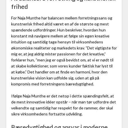
frihed
For Naja Munthe har balancen mellem forretningssans og
kunstnerisk frihed altid været en af de største og mest
spændende udfordringer. Hun beskriver, hvordan hun
konstant må navigere mellem at følge sin egen kreative
intuition og samtidig tage hensyn til virksomhedens
økonomiske realiteter og markedets krav. ”Det vigtigste for
mig er, at jeg aldrig mister passionen for det kreative,”
forklarer hun, ”men jeg er også bevidst om, at vi er nødt til
at skabe kollektioner, som vores kunder faktisk har lyst til
at købe.” Det handler om at finde en harmoni, hvor den
kunstneriske vision kan udfolde sig, uden at gå på
kompromis med forretningens bæredygtighed.
Ifølge Naja Munthe er det netop i dette spændingsfelt, at
de mest innovative idéer opstår – når man tør udfordre det
velkendte og samtidig har respekt for de rammer, der skal
sikre virksomhedens fortsatte udvikling.
Bæredygtighed og ansvar i moderne