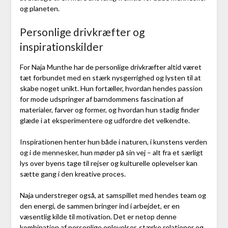
og planeten.
Personlige drivkræfter og
inspirationskilder
For Naja Munthe har de personlige drivkræfter altid været
tæt forbundet med en stærk nysgerrighed og lysten til at
skabe noget unikt. Hun fortæller, hvordan hendes passion
for mode udspringer af barndommens fascination af
materialer, farver og former, og hvordan hun stadig finder
glæde i at eksperimentere og udfordre det velkendte.
Inspirationen henter hun både i naturen, i kunstens verden
og i de mennesker, hun møder på sin vej – alt fra et særligt
lys over byens tage til rejser og kulturelle oplevelser kan
sætte gang i den kreative proces.
Naja understreger også, at samspillet med hendes team og
den energi, de sammen bringer ind i arbejdet, er en
væsentlig kilde til motivation. Det er netop denne
kombination af personlige oplevelser, stærke relationer og