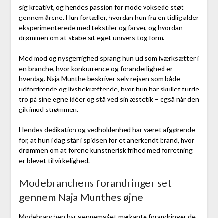
sig kreativt, og hendes passion for mode voksede støt
gennem årene. Hun fortæller, hvordan hun fra en tidlig alder
eksperimenterede med tekstiler og farver, og hvordan
drømmen om at skabe sit eget univers tog form.
Med mod og nysgerrighed sprang hun ud som iværksætter i
en branche, hvor konkurrence og foranderlighed er
hverdag. Naja Munthe beskriver selv rejsen som både
udfordrende og livsbekræftende, hvor hun har skullet turde
tro på sine egne idéer og stå ved sin æstetik – også når den
gik imod strømmen.
Hendes dedikation og vedholdenhed har været afgørende
for, at hun i dag står i spidsen for et anerkendt brand, hvor
drømmen om at forene kunstnerisk frihed med forretning
er blevet til virkelighed.
Modebranchens forandringer set
gennem Naja Munthes øjne
Modebranchen har gennemgået markante forandringer de