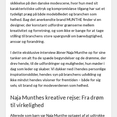
skikkelse på den danske modescene, hvor hun med sit
karakteristiske udtryk og kompromisløse tilgang har sat et
tydeligt præg på både modebilledet og branchen som
helhed. Bag det anerkendte brand MUNTHE finder vi en
designer, der konstant udfordrer grænserne mellem
kreativitet og forretning, og som ikke er bange for at tage
stilling til branchens store spørgsmål om bæredygtighed,
ansvar og forandring.
I dette eksklusive interview åbner Naja Munthe op for sine
tanker om alt fra de spæde begyndelser og de drømme, der
drev hende, til de udfordringer og muligheder, hun møder i
dag som leder og skaber. Vi dykker ned i hendes personlige
inspirationskilder, hendes syn på branchens udvikling og
ikke mindst hendes visioner for fremtiden – både for sig
selv, sit brand og for modeverdenen som helhed.
Naja Munthes kreative rejse: Fra drøm
til virkelighed
Allerede som barn var Naja Munthe optaget af at udtrykke