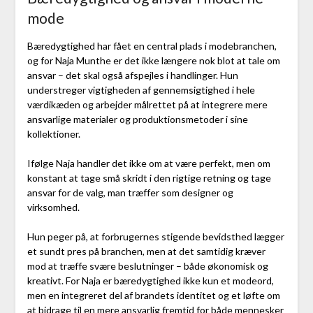
mode
Bæredygtighed har fået en central plads i modebranchen,
og for Naja Munthe er det ikke længere nok blot at tale om
ansvar – det skal også afspejles i handlinger. Hun
understreger vigtigheden af gennemsigtighed i hele
værdikæden og arbejder målrettet på at integrere mere
ansvarlige materialer og produktionsmetoder i sine
kollektioner.
Ifølge Naja handler det ikke om at være perfekt, men om
konstant at tage små skridt i den rigtige retning og tage
ansvar for de valg, man træffer som designer og
virksomhed.
Hun peger på, at forbrugernes stigende bevidsthed lægger
et sundt pres på branchen, men at det samtidig kræver
mod at træffe svære beslutninger – både økonomisk og
kreativt. For Naja er bæredygtighed ikke kun et modeord,
men en integreret del af brandets identitet og et løfte om
at bidrage til en mere ansvarlig fremtid for både mennesker