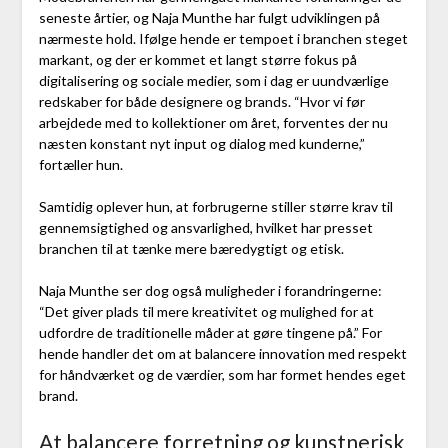
seneste årtier, og Naja Munthe har fulgt udviklingen på
nærmeste hold. Ifølge hende er tempoet i branchen steget
markant, og der er kommet et langt større fokus på
digitalisering og sociale medier, som i dag er uundværlige
redskaber for både designere og brands. “Hvor vi før
arbejdede med to kollektioner om året, forventes der nu
næsten konstant nyt input og dialog med kunderne,”
fortæller hun.
Samtidig oplever hun, at forbrugerne stiller større krav til
gennemsigtighed og ansvarlighed, hvilket har presset
branchen til at tænke mere bæredygtigt og etisk.
Naja Munthe ser dog også muligheder i forandringerne:
“Det giver plads til mere kreativitet og mulighed for at
udfordre de traditionelle måder at gøre tingene på.” For
hende handler det om at balancere innovation med respekt
for håndværket og de værdier, som har formet hendes eget
brand.
At balancere forretning og kunstnerisk