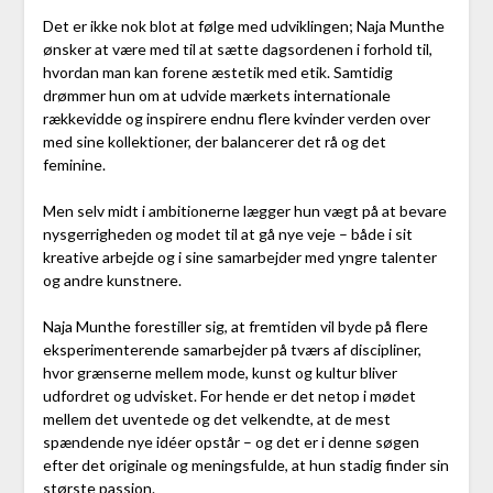
Det er ikke nok blot at følge med udviklingen; Naja Munthe
ønsker at være med til at sætte dagsordenen i forhold til,
hvordan man kan forene æstetik med etik. Samtidig
drømmer hun om at udvide mærkets internationale
rækkevidde og inspirere endnu flere kvinder verden over
med sine kollektioner, der balancerer det rå og det
feminine.
Men selv midt i ambitionerne lægger hun vægt på at bevare
nysgerrigheden og modet til at gå nye veje – både i sit
kreative arbejde og i sine samarbejder med yngre talenter
og andre kunstnere.
Naja Munthe forestiller sig, at fremtiden vil byde på flere
eksperimenterende samarbejder på tværs af discipliner,
hvor grænserne mellem mode, kunst og kultur bliver
udfordret og udvisket. For hende er det netop i mødet
mellem det uventede og det velkendte, at de mest
spændende nye idéer opstår – og det er i denne søgen
efter det originale og meningsfulde, at hun stadig finder sin
største passion.